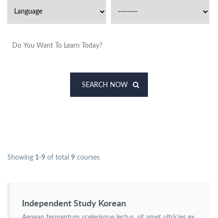
SEARCH NOW
Showing
1-9
of total
9
courses
Independent Study Korean
Aenean fermentum scelerisque lectus, sit amet ultricies ex