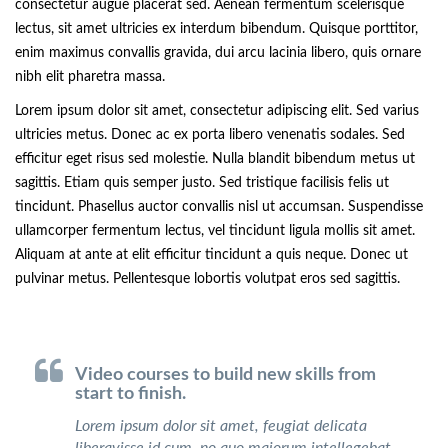
consectetur augue placerat sed. Aenean fermentum scelerisque
lectus, sit amet ultricies ex interdum bibendum. Quisque porttitor,
enim maximus convallis gravida, dui arcu lacinia libero, quis ornare
nibh elit pharetra massa.
Lorem ipsum dolor sit amet, consectetur adipiscing elit. Sed varius
ultricies metus. Donec ac ex porta libero venenatis sodales. Sed
efficitur eget risus sed molestie. Nulla blandit bibendum metus ut
sagittis. Etiam quis semper justo. Sed tristique facilisis felis ut
tincidunt. Phasellus auctor convallis nisl ut accumsan. Suspendisse
ullamcorper fermentum lectus, vel tincidunt ligula mollis sit amet.
Aliquam at ante at elit efficitur tincidunt a quis neque. Donec ut
pulvinar metus. Pellentesque lobortis volutpat eros sed sagittis.
Video courses to build new skills from
start to finish.
Lorem ipsum dolor sit amet, feugiat delicata
liberavisse id cum, no quo maiorum intellegebat,